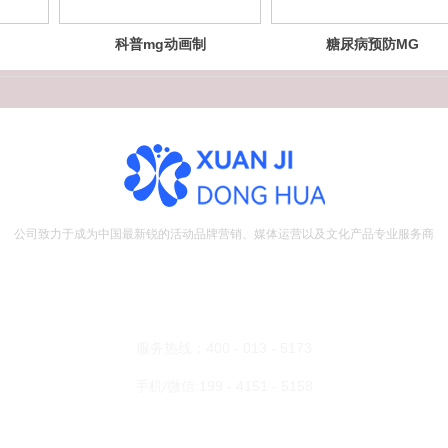
科普mg动画制
糖尿病预防MG
作
动画
公司致力于成为中国最新锐的活动品牌营销、媒体运营以及文化产品专业服务商
地址：江苏省南京市浦口区创芯汇2栋621室
邮箱：bd@xuanjidonghua.com
服务热线：400 - 013 - 5173
手机/微信:199 - 4151 - 5158